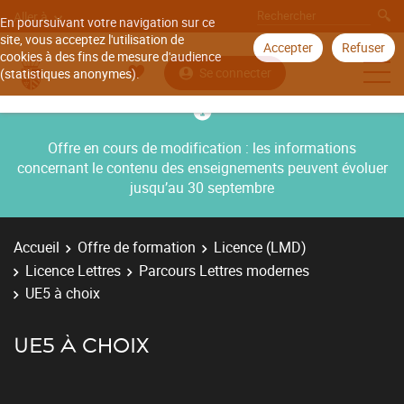
Aller à
En poursuivant votre navigation sur ce
site, vous acceptez l'utilisation de
Accepter
Refuser
cookies à des fins de mesure d'audience
Se connecter
(statistiques anonymes).
Offre en cours de modification : les informations
concernant le contenu des enseignements peuvent évoluer
jusqu’au 30 septembre
Accueil
Offre de formation
Licence (LMD)
Licence Lettres
Parcours Lettres modernes
UE5 à choix
UE5 À CHOIX