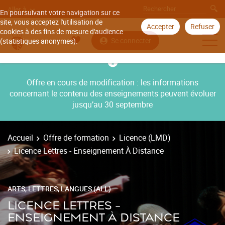
Aller à
En poursuivant votre navigation sur ce
site, vous acceptez l'utilisation de
Accepter
Refuser
cookies à des fins de mesure d'audience
Se connecter
(statistiques anonymes).
Offre en cours de modification : les informations
concernant le contenu des enseignements peuvent évoluer
jusqu’au 30 septembre
Accueil
Offre de formation
Licence (LMD)
Licence Lettres - Enseignement À Distance
ARTS, LETTRES, LANGUES (ALL)
LICENCE LETTRES -
ENSEIGNEMENT À DISTANCE