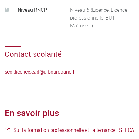
disposant d'un bon niveau (B).
Niveau RNCP
Niveau 6 (Licence, Licence
professionnelle, BUT,
Mettre ses compétences au service d’un projet
Maîtrise...)
professionnel pertinent et cohérent.
Contact scolarité
scol.licence.ead
@
u-bourgogne.fr
En savoir plus
Sur la formation professionnelle et l’alternance : SEFCA