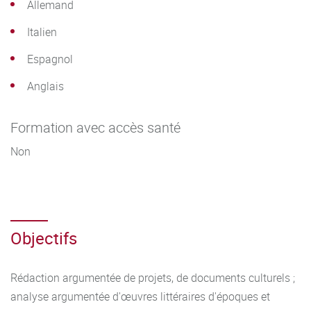
Allemand
Contextualiser des productions culturelles et artistiques de
toute époque ; analyser et commenter des textes de nature
Italien
variée ; produire des textes argumentatifs et perfectionner
Espagnol
ses compétences rédactionnelles ; faire preuve d'esprit
critique ; utiliser les outils informatiques ; travailler en
Anglais
autonomie.
Formation avec accès santé
Non
Objectifs
Rédaction argumentée de projets, de documents culturels ;
analyse argumentée d'œuvres littéraires d'époques et