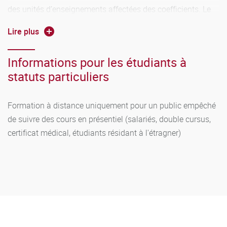
des unités d’enseignements affectées des coefficients. Le
diplôme est validé si la moyenne générale des notes des
Lire plus
UE pondérées par les coefficients est supérieure ou égale à
10 sur 20.
Informations pour les étudiants à
statuts particuliers
Formation à distance uniquement pour un public empêché
de suivre des cours en présentiel (salariés, double cursus,
certificat médical, étudiants résidant à l'étragner)