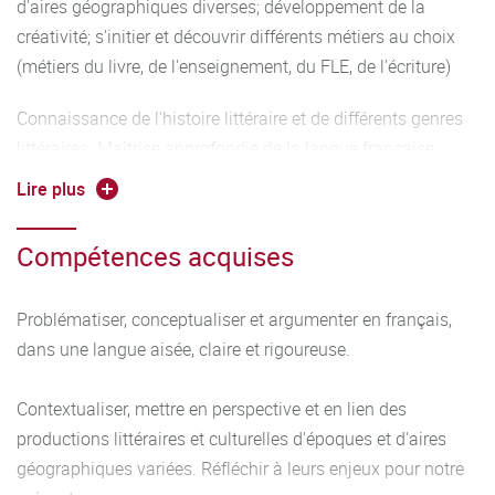
d'aires géographiques diverses; développement de la
créativité; s'initier et découvrir différents métiers au choix
(métiers du livre, de l'enseignement, du FLE, de l'écriture)
Connaissance de l'histoire littéraire et de différents genres
littéraires. Maîtrise approfondie de la langue française
(orthographe, syntaxe, fonctionnement linguistique).
Lire plus
Apprentissage de l'analyse littéraire. Maîtrise minimale des
deux langues anciennes et de leur grammaire.
Compétences acquises
Connaissance minimale de la civilisation et l’anthropologie
de l’Antiquité. Maîtrise d'une langue vivante.
Problématiser, conceptualiser et argumenter en français,
dans une langue aisée, claire et rigoureuse.
Contextualiser, mettre en perspective et en lien des
productions littéraires et culturelles d'époques et d'aires
géographiques variées. Réfléchir à leurs enjeux pour notre