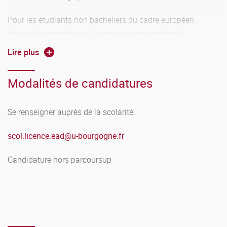
Pour les étudiants non bacheliers du cadre européen :
dossier de candidature à demander au secrétariat
pédagogique, sous réserve de remplir les conditions
Lire plus
d'accès à l'Enseignement à distance.
Modalités de candidatures
Pour les étudiants internationaux, demande préalable à
faire auprès de Etudes en France.
Se renseigner auprès de la scolarité.
scol.licence.ead
@
u-bourgogne.fr
Candidature hors parcoursup