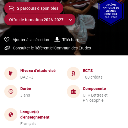
2 parcours disponibles
Ajouter à la sélection
Télécharger
Consulter le Référentiel Commun des Etudes
Niveau d'étude visé
ECTS
BAC +3
180 crédits
Durée
Composante
3 ans
UFR Lettres et
Philosophie
Langue(s)
d'enseignement
Français