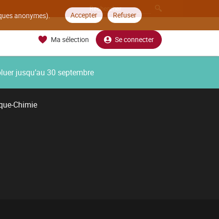
Accepter
Refuser
tiques anonymes).
Ma sélection
Se connecter
oluer jusqu’au 30 septembre
que-Chimie