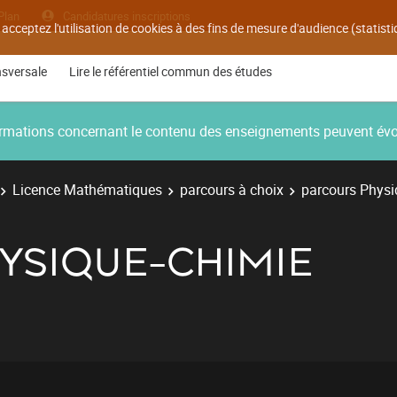
Plan
Candidatures inscriptions
 acceptez l'utilisation de cookies à des fins de mesure d'audience (statis
nsversale
Lire le référentiel commun des études
nformations concernant le contenu des enseignements peuvent év
Licence Mathématiques
parcours à choix
parcours Physi
YSIQUE-CHIMIE