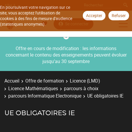
Aller à
En poursuivant votre navigation sur ce
site, vous acceptez l'utilisation de
Accepter
Refuser
cookies à des fins de mesure d'audience
Se connecter
(statistiques anonymes).
Offre en cours de modification : les informations
concernant le contenu des enseignements peuvent évoluer
jusqu’au 30 septembre
Accueil
Offre de formation
Licence (LMD)
Licence Mathématiques
parcours à choix
parcours Informatique Electronique
UE obligatoires IE
UE OBLIGATOIRES IE