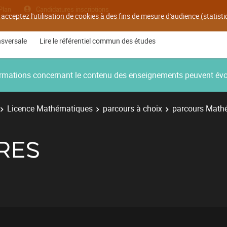
Plan
Candidatures inscriptions
 acceptez l'utilisation de cookies à des fins de mesure d'audience (statis
nsversale
Lire le référentiel commun des études
nformations concernant le contenu des enseignements peuvent év
Licence Mathématiques
parcours à choix
parcours Math
RES