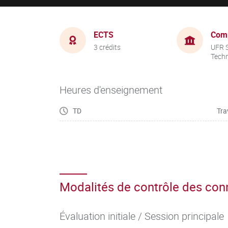
ECTS
Com
3 crédits
UFR S
Tech
Heures d'enseignement
TD
Tra
Modalités de contrôle des co
Évaluation initiale / Session principale