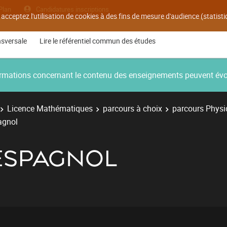
Plan
Candidatures inscriptions
 acceptez l'utilisation de cookies à des fins de mesure d'audience (statis
nsversale
Lire le référentiel commun des études
nformations concernant le contenu des enseignements peuvent év
Licence Mathématiques
parcours à choix
parcours Physi
agnol
- ESPAGNOL