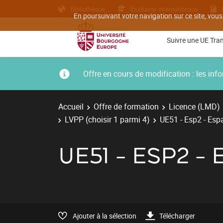
Bibliothèque
Etudiants internationaux
En poursuivant votre navigation sur ce site, vous
Suivre une UE Tra
Offre en cours de modification : les i
Accueil
Offre de formation
Licence (LMD)
LVPP (choisir 1 parmi 4)
UE51 - Esp2 - Esp
UE51 - ESP2 
Ajouter à la sélection
Télécharger