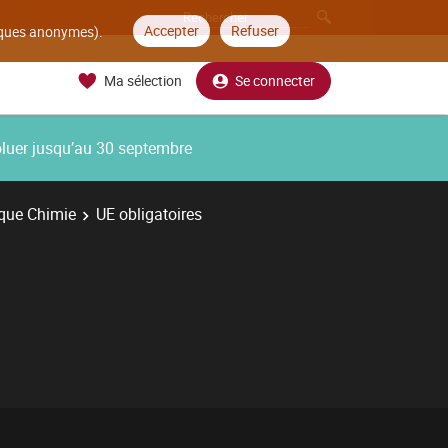
Accepter
Refuser
tiques anonymes).
Ma sélection
Se connecter
oluer jusqu’au 30 septembre
que Chimie
UE obligatoires