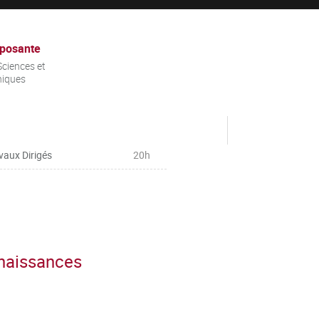
posante
ciences et
niques
vaux Dirigés
20h
nnaissances