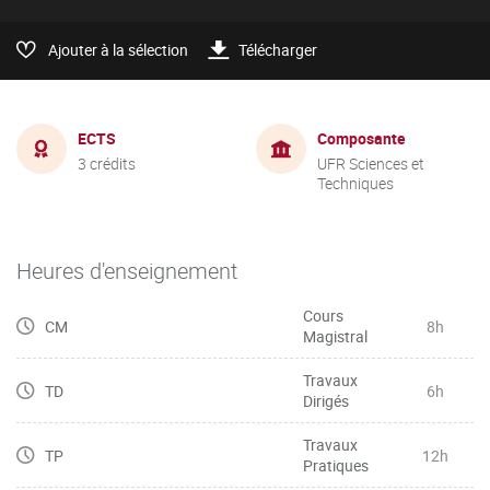
Ajouter à la sélection
Télécharger
ECTS
Composante
3 crédits
UFR Sciences et
Techniques
Heures d'enseignement
Cours
CM
8h
Magistral
Travaux
TD
6h
Dirigés
Travaux
TP
12h
Pratiques