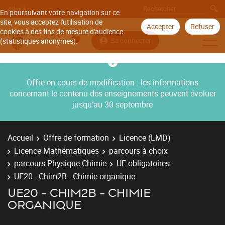
Aller à
En poursuivant votre navigation sur ce
site, vous acceptez l'utilisation de
Accepter
Refuser
cookies à des fins de mesure d'audience
Se connecter
(statistiques anonymes).
Offre en cours de modification : les informations
concernant le contenu des enseignements peuvent évoluer
jusqu’au 30 septembre
Accueil
Offre de formation
Licence (LMD)
Licence Mathématiques
parcours à choix
parcours Physique Chimie
UE obligatoires
UE20 - Chim2B - Chimie organique
UE20 - CHIM2B - CHIMIE
ORGANIQUE