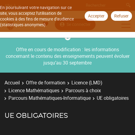
Aller à
En poursuivant votre navigation sur ce
site, vous acceptez l'utilisation de
Accepter
Refuser
cookies à des fins de mesure d'audience
Se connecter
(statistiques anonymes).
Offre en cours de modification : les informations
concernant le contenu des enseignements peuvent évoluer
jusqu’au 30 septembre
Accueil
Offre de formation
Licence (LMD)
Licence Mathématiques
Parcours à choix
Parcours Mathématiques-Informatique
UE obligatoires
UE OBLIGATOIRES