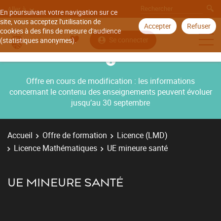
Aller à
En poursuivant votre navigation sur ce
site, vous acceptez l'utilisation de
Accepter
Refuser
cookies à des fins de mesure d'audience
Se connecter
(statistiques anonymes).
Offre en cours de modification : les informations
concernant le contenu des enseignements peuvent évoluer
jusqu’au 30 septembre
Accueil
Offre de formation
Licence (LMD)
Licence Mathématiques
UE mineure santé
UE MINEURE SANTÉ