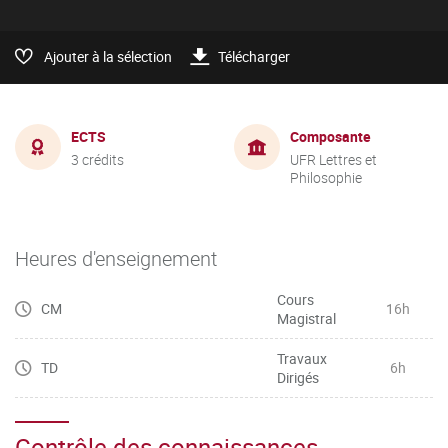
Ajouter à la sélection
Télécharger
ECTS
Composante
3 crédits
UFR Lettres et
Philosophie
Heures d'enseignement
Cours
CM
16h
Magistral
Travaux
TD
6h
Dirigés
Contrôle des connaissances