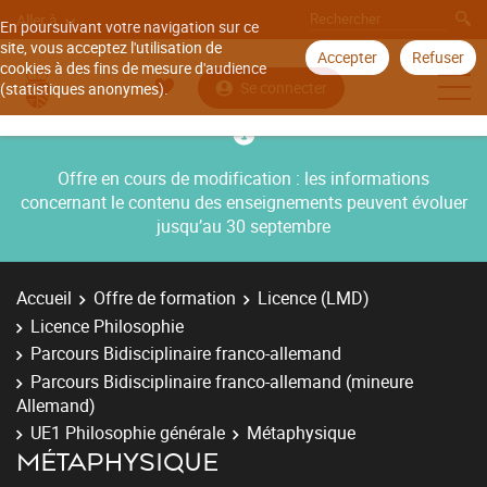
Aller à
En poursuivant votre navigation sur ce
site, vous acceptez l'utilisation de
Accepter
Refuser
cookies à des fins de mesure d'audience
Se connecter
(statistiques anonymes).
Offre en cours de modification : les informations
concernant le contenu des enseignements peuvent évoluer
jusqu’au 30 septembre
Accueil
Offre de formation
Licence (LMD)
Licence Philosophie
Parcours Bidisciplinaire franco-allemand
Parcours Bidisciplinaire franco-allemand (mineure
Allemand)
UE1 Philosophie générale
Métaphysique
MÉTAPHYSIQUE