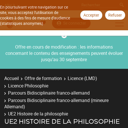
Aller à
En poursuivant votre navigation sur ce
site, vous acceptez l'utilisation de
Accepter
Refuser
cookies à des fins de mesure d'audience
Se connecter
(statistiques anonymes).
Offre en cours de modification : les informations
concernant le contenu des enseignements peuvent évoluer
jusqu’au 30 septembre
Accueil
Offre de formation
Licence (LMD)
Licence Philosophie
Parcours Bidisciplinaire franco-allemand
Parcours Bidisciplinaire franco-allemand (mineure
Allemand)
UE2 Histoire de la philosophie
UE2 HISTOIRE DE LA PHILOSOPHIE