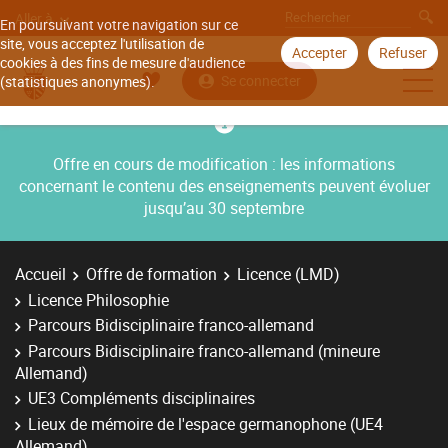
Aller à
En poursuivant votre navigation sur ce
site, vous acceptez l'utilisation de
Accepter
Refuser
cookies à des fins de mesure d'audience
Se connecter
(statistiques anonymes).
Offre en cours de modification : les informations
concernant le contenu des enseignements peuvent évoluer
jusqu’au 30 septembre
Accueil
Offre de formation
Licence (LMD)
Licence Philosophie
Parcours Bidisciplinaire franco-allemand
Parcours Bidisciplinaire franco-allemand (mineure
Allemand)
UE3 Compléments disciplinaires
Lieux de mémoire de l'espace germanophone (UE4
Allemand)