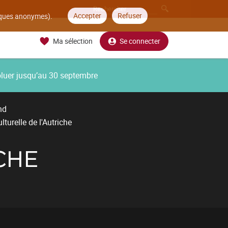
Accepter
Refuser
tiques anonymes).
Ma sélection
Se connecter
oluer jusqu’au 30 septembre
nd
ulturelle de l'Autriche
CHE