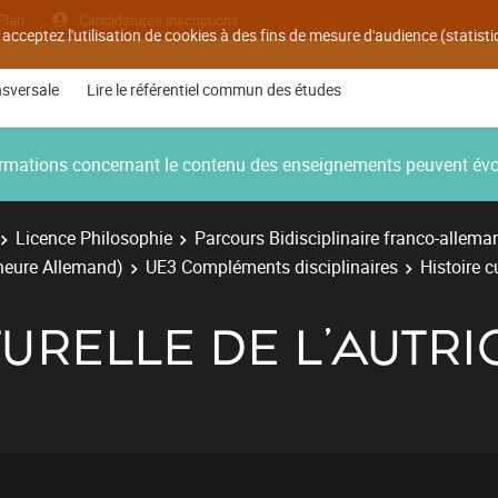
Plan
Candidatures inscriptions
 acceptez l'utilisation de cookies à des fins de mesure d'audience (statis
nsversale
Lire le référentiel commun des études
nformations concernant le contenu des enseignements peuvent év
Licence Philosophie
Parcours Bidisciplinaire franco-allema
ineure Allemand)
UE3 Compléments disciplinaires
Histoire c
TURELLE DE L'AUTRI