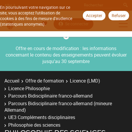
Aller à
En poursuivant votre navigation sur ce
site, vous acceptez l'utilisation de
Accepter
Refuser
cookies à des fins de mesure d'audience
Se connecter
(statistiques anonymes).
Offre en cours de modification : les informations
concernant le contenu des enseignements peuvent évoluer
jusqu’au 30 septembre
Accueil
Offre de formation
Licence (LMD)
Licence Philosophie
Parcours Bidisciplinaire franco-allemand
Parcours Bidisciplinaire franco-allemand (mineure
Allemand)
UE3 Compléments disciplinaires
Philosophie des sciences