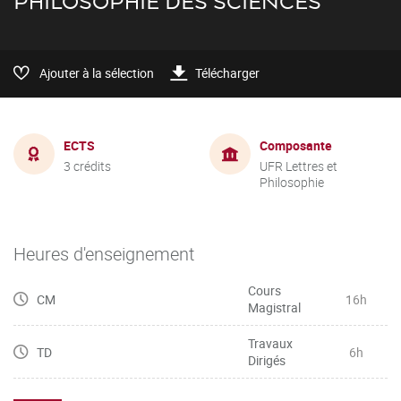
PHILOSOPHIE DES SCIENCES
Ajouter à la sélection
Télécharger
ECTS
Composante
3 crédits
UFR Lettres et
Philosophie
Heures d'enseignement
Cours
CM
16h
Magistral
Travaux
TD
6h
Dirigés