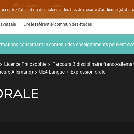
Plan
Candidatures inscriptions
 acceptez l'utilisation de cookies à des fins de mesure d'audience (statis
nsversale
Lire le référentiel commun des études
nformations concernant le contenu des enseignements peuvent év
Licence Philosophie
Parcours Bidisciplinaire franco-allema
ineure Allemand)
UE4 Langue
Expression orale
ORALE