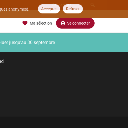
Accepter
Refuser
tiques anonymes).
Ma sélection
Se connecter
oluer jusqu’au 30 septembre
nd