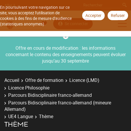
Aller à
En poursuivant votre navigation sur ce
site, vous acceptez l'utilisation de
Accepter
Refuser
cookies à des fins de mesure d'audience
Se connecter
(statistiques anonymes).
Offre en cours de modification : les informations
concernant le contenu des enseignements peuvent évoluer
jusqu’au 30 septembre
Accueil
Offre de formation
Licence (LMD)
Licence Philosophie
Parcours Bidisciplinaire franco-allemand
Parcours Bidisciplinaire franco-allemand (mineure
Allemand)
UE4 Langue
Thème
THÈME