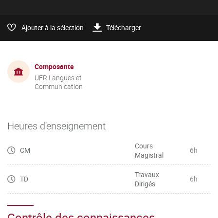
Ajouter à la sélection
Télécharger
Composante
UFR Langues et
Communication
Heures d'enseignement
Cours
CM
6h
Magistral
Travaux
TD
6h
Dirigés
Contrôle des connaissances