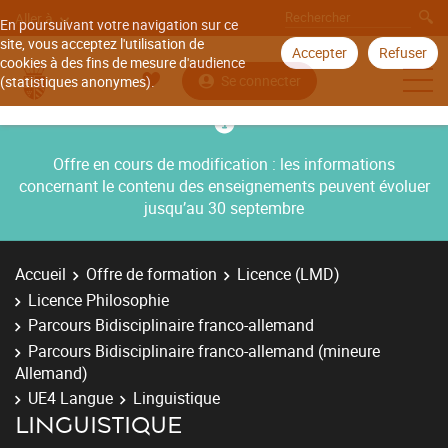
Aller à
En poursuivant votre navigation sur ce
site, vous acceptez l'utilisation de
Accepter
Refuser
cookies à des fins de mesure d'audience
Se connecter
(statistiques anonymes).
Offre en cours de modification : les informations
concernant le contenu des enseignements peuvent évoluer
jusqu’au 30 septembre
Accueil
Offre de formation
Licence (LMD)
Licence Philosophie
Parcours Bidisciplinaire franco-allemand
Parcours Bidisciplinaire franco-allemand (mineure
Allemand)
UE4 Langue
Linguistique
LINGUISTIQUE