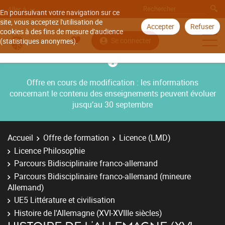
Aller à
En poursuivant votre navigation sur ce
site, vous acceptez l'utilisation de
Accepter
Refuser
cookies à des fins de mesure d'audience
Se connecter
(statistiques anonymes).
Offre en cours de modification : les informations
concernant le contenu des enseignements peuvent évoluer
jusqu’au 30 septembre
Accueil
Offre de formation
Licence (LMD)
Licence Philosophie
Parcours Bidisciplinaire franco-allemand
Parcours Bidisciplinaire franco-allemand (mineure
Allemand)
UE5 Littérature et civilisation
Histoire de l'Allemagne (XVI-XVIIIe siècles)