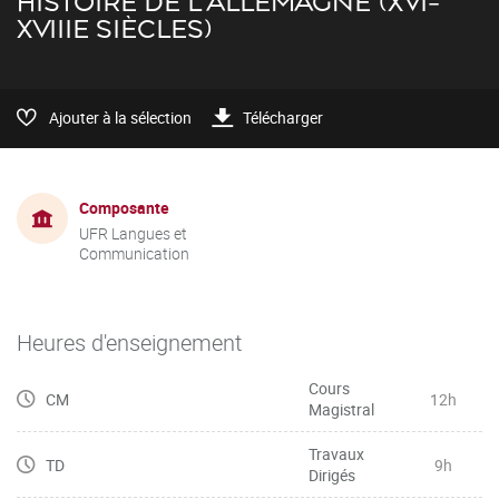
HISTOIRE DE L'ALLEMAGNE (XVI-
XVIIIE SIÈCLES)
Ajouter à la sélection
Télécharger
Composante
UFR Langues et
Communication
Heures d'enseignement
Cours
CM
12h
Magistral
Travaux
TD
9h
Dirigés