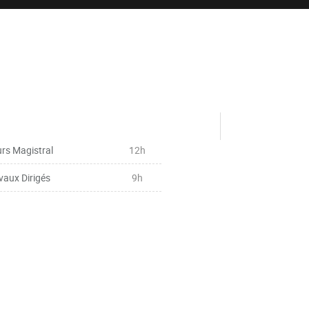
rs Magistral
12h
vaux Dirigés
9h