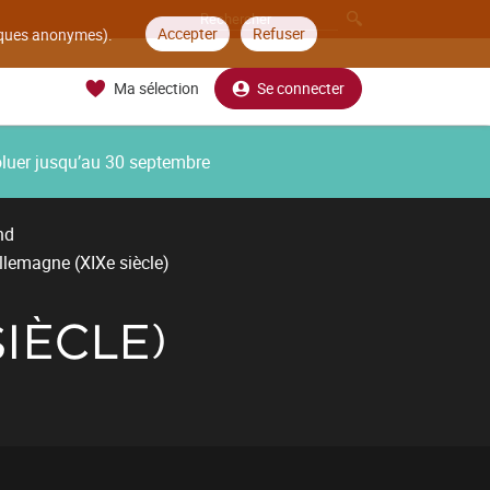
Accepter
Refuser
tiques anonymes).
Ma sélection
Se connecter
oluer jusqu’au 30 septembre
nd
Allemagne (XIXe siècle)
SIÈCLE)