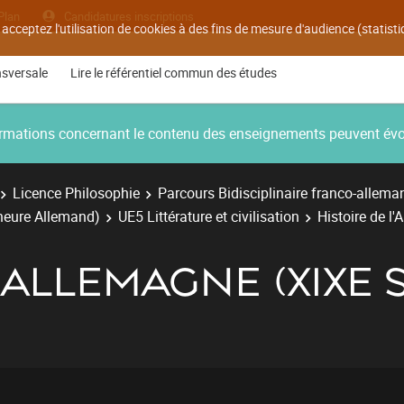
Plan
Candidatures inscriptions
 acceptez l'utilisation de cookies à des fins de mesure d'audience (statis
nsversale
Lire le référentiel commun des études
nformations concernant le contenu des enseignements peuvent év
Licence Philosophie
Parcours Bidisciplinaire franco-allema
ineure Allemand)
UE5 Littérature et civilisation
Histoire de l'
'ALLEMAGNE (XIXE 