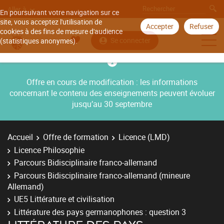
Aller à
En poursuivant votre navigation sur ce
site, vous acceptez l'utilisation de
Accepter
Refuser
cookies à des fins de mesure d'audience
Se connecter
(statistiques anonymes).
Offre en cours de modification : les informations
concernant le contenu des enseignements peuvent évoluer
jusqu’au 30 septembre
Accueil
Offre de formation
Licence (LMD)
Licence Philosophie
Parcours Bidisciplinaire franco-allemand
Parcours Bidisciplinaire franco-allemand (mineure
Allemand)
UE5 Littérature et civilisation
Littérature des pays germanophones : question 3