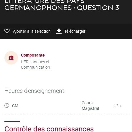
LITTÉRATURE DES PAYS
GERMANOPHONES : QUESTION 3
Ajouter à la sélection
Télécharger
Composante
UFR Langues et
Communication
Heures d'enseignement
Cours
CM
12h
Magistral
Contrôle des connaissances