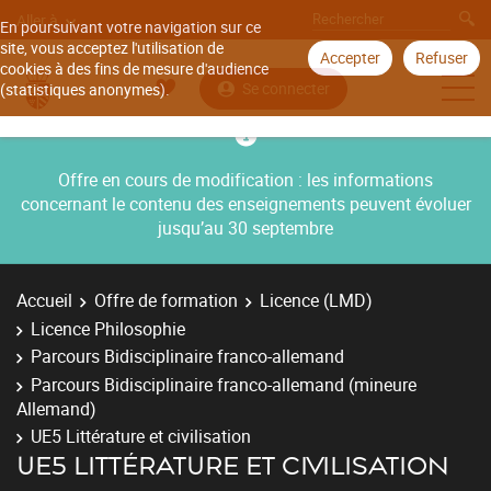
Aller à
En poursuivant votre navigation sur ce
site, vous acceptez l'utilisation de
Accepter
Refuser
cookies à des fins de mesure d'audience
Se connecter
(statistiques anonymes).
Offre en cours de modification : les informations
concernant le contenu des enseignements peuvent évoluer
jusqu’au 30 septembre
Accueil
Offre de formation
Licence (LMD)
Licence Philosophie
Parcours Bidisciplinaire franco-allemand
Parcours Bidisciplinaire franco-allemand (mineure
Allemand)
UE5 Littérature et civilisation
UE5 LITTÉRATURE ET CIVILISATION