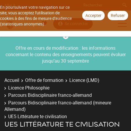
Aller à
En poursuivant votre navigation sur ce
site, vous acceptez l'utilisation de
Accepter
Refuser
cookies à des fins de mesure d'audience
Se connecter
(statistiques anonymes).
Offre en cours de modification : les informations
concernant le contenu des enseignements peuvent évoluer
jusqu’au 30 septembre
Accueil
Offre de formation
Licence (LMD)
Licence Philosophie
Parcours Bidisciplinaire franco-allemand
Parcours Bidisciplinaire franco-allemand (mineure
Allemand)
UE5 Littérature te civilisation
UE5 LITTÉRATURE TE CIVILISATION