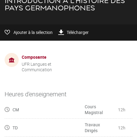
INTRODUCTION À L'HISTOIRE DES
PAYS GERMANOPHONES
Ajouter à la sélection
Télécharger
Composante
UFR Langues et
Communication
Heures d'enseignement
Cours
CM
12h
Magistral
Travaux
TD
12h
Dirigés