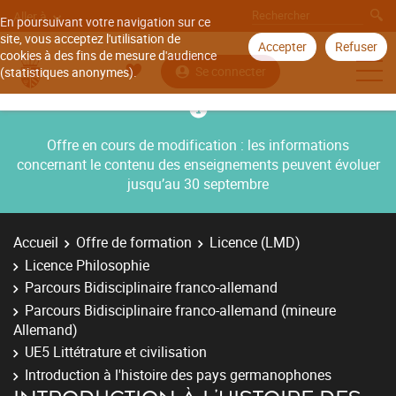
Aller à
En poursuivant votre navigation sur ce
site, vous acceptez l'utilisation de
Accepter
Refuser
cookies à des fins de mesure d'audience
Se connecter
(statistiques anonymes).
Offre en cours de modification : les informations
concernant le contenu des enseignements peuvent évoluer
jusqu’au 30 septembre
Accueil
Offre de formation
Licence (LMD)
Licence Philosophie
Parcours Bidisciplinaire franco-allemand
Parcours Bidisciplinaire franco-allemand (mineure
Allemand)
UE5 Littétrature et civilisation
Introduction à l'histoire des pays germanophones