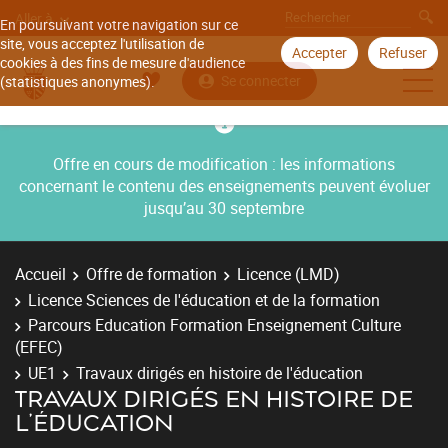
Aller à
En poursuivant votre navigation sur ce
site, vous acceptez l'utilisation de
Accepter
Refuser
cookies à des fins de mesure d'audience
Se connecter
(statistiques anonymes).
Offre en cours de modification : les informations
concernant le contenu des enseignements peuvent évoluer
jusqu’au 30 septembre
Accueil
Offre de formation
Licence (LMD)
Licence Sciences de l'éducation et de la formation
Parcours Education Formation Enseignement Culture
(EFEC)
UE1
Travaux dirigés en histoire de l'éducation
TRAVAUX DIRIGÉS EN HISTOIRE DE
L'ÉDUCATION