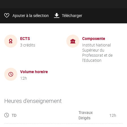
Ajouter à la sélection
Télécharger
ECTS
Composante
3 crédits
Institut National
Supérieur du
Professorat et de
l'Education
Volume horaire
12h
Heures d'enseignement
Travaux
TD
12h
Dirigés