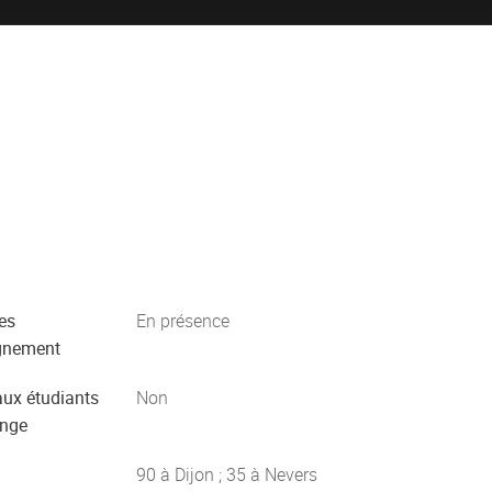
es
En présence
gnement
aux étudiants
Non
ange
90 à Dijon ; 35 à Nevers