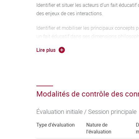
Identifier et situer les acteurs d’un fait éducatif
des enjeux de ces interactions.
Identifier et mobiliser les principaux concepts p
un fait éducatif dans ses dimensions philoso
sociologiques.
Lire plus
Identifier et mobiliser les données de la recherc
problématique d’éducation ou d’enseignement
avec esprit critique.
Modalités de contrôle des co
Évaluation initiale / Session principale
Type d'évaluation
Nature de
D
l'évaluation
m