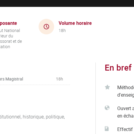
posante
Volume horaire
tut National
18h
ieur du
ssorat et de
cation
En bref
rs Magistral
18h
Méthod
d'ensei
Ouvert 
en éch
tutionnel, historique, politique,
Effectif