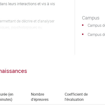
 dans leurs interactions et vis à vis
Campus
ermettant de décrire et d’analyser
Campus de
phiques, psychologiques ou
Campus d
he en éducation pour éclairer une
. Développer une argumentation
nnaissances
urée (en
Nombre
Coefficient de
inutes)
d'épreuves
l'évaluation