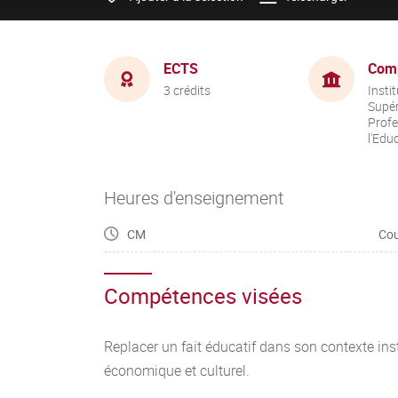
ECTS
Com
3 crédits
Insti
Supér
Profe
l'Edu
Heures d'enseignement
CM
Cou
Compétences visées
Replacer un fait éducatif dans son contexte insti
économique et culturel.