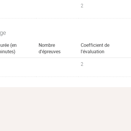
2
age
urée (en
Nombre
Coefficient de
inutes)
d'épreuves
l'évaluation
2