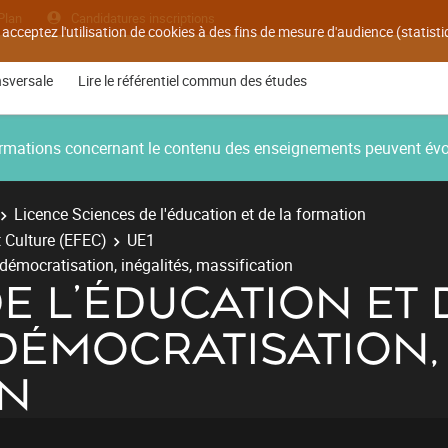
Plan
Candidatures inscriptions
 acceptez l'utilisation de cookies à des fins de mesure d'audience (statis
nsversale
Lire le référentiel commun des études
nformations concernant le contenu des enseignements peuvent év
Licence Sciences de l'éducation et de la formation
 Culture (EFEC)
UE1
 démocratisation, inégalités, massification
E L'ÉDUCATION ET 
DÉMOCRATISATION, 
ON