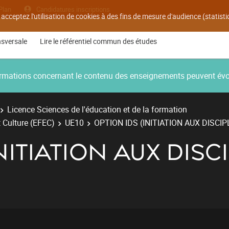
Plan
Candidatures inscriptions
 acceptez l'utilisation de cookies à des fins de mesure d'audience (statis
nsversale
Lire le référentiel commun des études
nformations concernant le contenu des enseignements peuvent év
Licence Sciences de l'éducation et de la formation
 Culture (EFEC)
UE10
OPTION IDS (INITIATION AUX DISCI
NITIATION AUX DISC