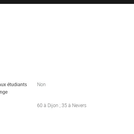
aux étudiants
Non
ange
60 à Dijon ; 35 à Nevers