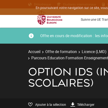
Bibliothèque
Etudiants internationaux
En poursuivant votre navigation sur ce site, vous
Suivre une UE Tra
Offre en cours de modification : les i
Accueil
Offre de formation
Licence (LMD)
Parcours Education Formation Enseignement
OPTION IDS (I
SCOLAIRES)
Ajouter à la sélection
Télécharger