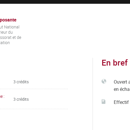
posante
tut National
ieur du
ssorat et de
cation
En bref
Ouvert 
3 crédits
en éch
e :
3 crédits
Effectif