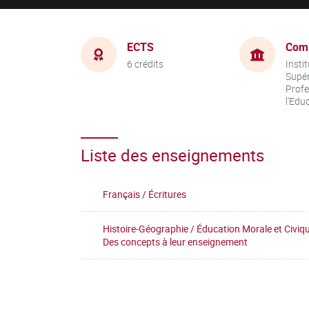
ECTS
Com
6 crédits
Insti
Supér
Profe
l'Edu
Liste des enseignements
Français / Écritures
Histoire-Géographie / Éducation Morale et Civiqu
Des concepts à leur enseignement