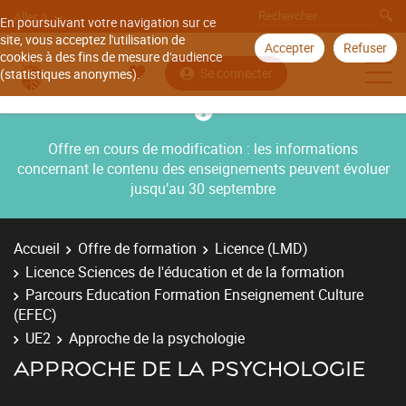
Aller à
En poursuivant votre navigation sur ce
site, vous acceptez l'utilisation de
Accepter
Refuser
cookies à des fins de mesure d'audience
Se connecter
(statistiques anonymes).
Offre en cours de modification : les informations
concernant le contenu des enseignements peuvent évoluer
jusqu’au 30 septembre
Accueil
Offre de formation
Licence (LMD)
Licence Sciences de l'éducation et de la formation
Parcours Education Formation Enseignement Culture
(EFEC)
UE2
Approche de la psychologie
APPROCHE DE LA PSYCHOLOGIE