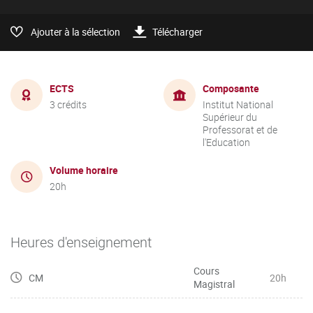
Ajouter à la sélection
Télécharger
ECTS
Composante
3 crédits
Institut National
Supérieur du
Professorat et de
l'Education
Volume horaire
20h
Heures d'enseignement
Cours
CM
20h
Magistral