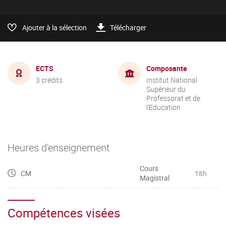
Ajouter à la sélection
Télécharger
ECTS
Composante
3 crédits
Institut National
Supérieur du
Professorat et de
l'Education
Heures d'enseignement
Cours
CM
18h
Magistral
Compétences visées