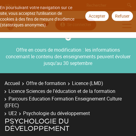
Aller à
En poursuivant votre navigation sur ce
site, vous acceptez l'utilisation de
Accepter
Refuser
cookies à des fins de mesure d'audience
Se connecter
(statistiques anonymes).
Offre en cours de modification : les informations
concernant le contenu des enseignements peuvent évoluer
jusqu’au 30 septembre
Accueil
Offre de formation
Licence (LMD)
Licence Sciences de l'éducation et de la formation
Parcours Education Formation Enseignement Culture
(EFEC)
UE2
Psychologie du développement
PSYCHOLOGIE DU
DÉVELOPPEMENT