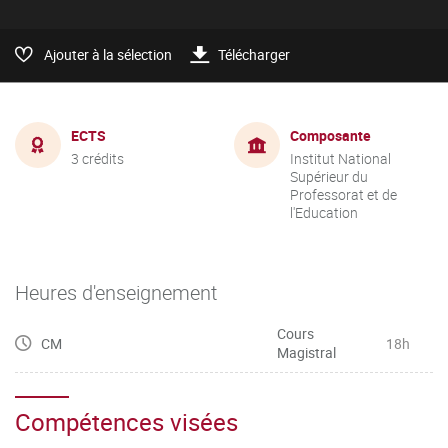
Ajouter à la sélection
Télécharger
ECTS
Composante
3 crédits
Institut National
Supérieur du
Professorat et de
l'Education
Heures d'enseignement
Cours
CM
18h
Magistral
Compétences visées