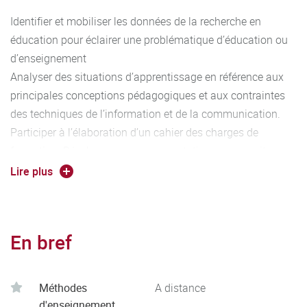
Identifier et mobiliser les données de la recherche en
éducation pour éclairer une problématique d’éducation ou
d’enseignement
Analyser des situations d’apprentissage en référence aux
principales conceptions pédagogiques et aux contraintes
des techniques de l’information et de la communication.
Participer à l’élaboration d’un cahier des charges de
formation. Développer une argumentation avec esprit
critique. Analyser ses actions en situation professionnelle,
Lire plus
s’autoévaluer pour améliorer sa pratique.
En bref
Méthodes
A distance
d'enseignement