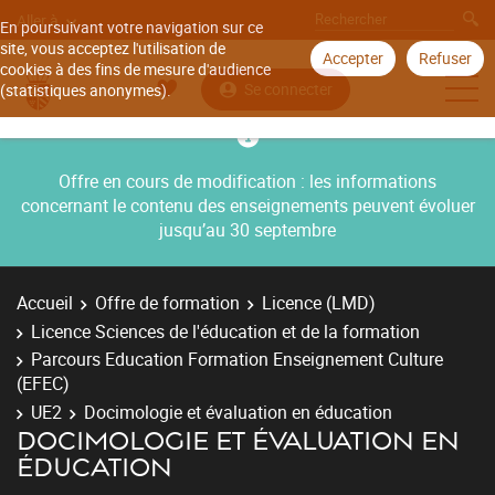
Aller à
En poursuivant votre navigation sur ce
site, vous acceptez l'utilisation de
Accepter
Refuser
cookies à des fins de mesure d'audience
Se connecter
(statistiques anonymes).
Offre en cours de modification : les informations
concernant le contenu des enseignements peuvent évoluer
jusqu’au 30 septembre
Accueil
Offre de formation
Licence (LMD)
Licence Sciences de l'éducation et de la formation
Parcours Education Formation Enseignement Culture
(EFEC)
UE2
Docimologie et évaluation en éducation
DOCIMOLOGIE ET ÉVALUATION EN
ÉDUCATION