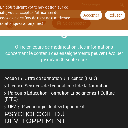
Aller à
En poursuivant votre navigation sur ce
site, vous acceptez l'utilisation de
Accepter
Refuser
cookies à des fins de mesure d'audience
Se connecter
(statistiques anonymes).
Offre en cours de modification : les informations
concernant le contenu des enseignements peuvent évoluer
jusqu’au 30 septembre
Accueil
Offre de formation
Licence (LMD)
Licence Sciences de l'éducation et de la formation
Parcours Education Formation Enseignement Culture
(EFEC)
UE2
Psychologie du développement
PSYCHOLOGIE DU
DÉVELOPPEMENT