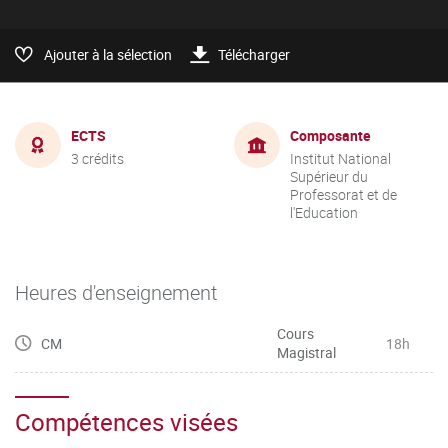
Ajouter à la sélection
Télécharger
ECTS
Composante
3 crédits
Institut National
Supérieur du
Professorat et de
l'Education
Heures d'enseignement
Cours
CM
18h
Magistral
Compétences visées