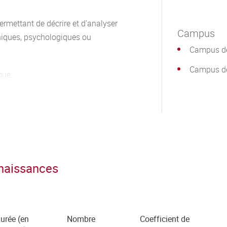
ermettant de décrire et d’analyser
Campus
phiques, psychologiques ou
Campus de
Campus d
que.
ression écrite et orale de la
nnaissances
urée (en
Nombre
Coefficient de