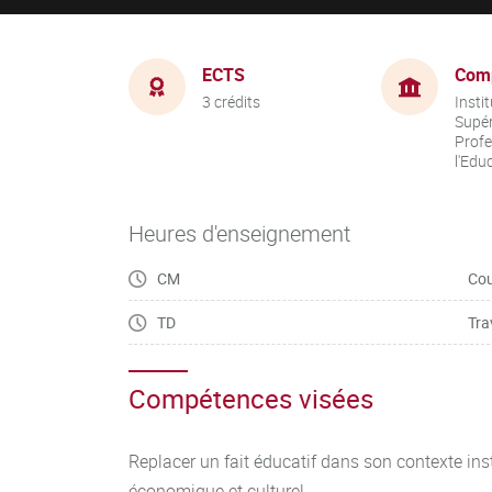
ECTS
Com
3 crédits
Insti
Supér
Profe
l'Edu
Heures d'enseignement
CM
Cou
TD
Tra
Compétences visées
Replacer un fait éducatif dans son contexte insti
économique et culturel.