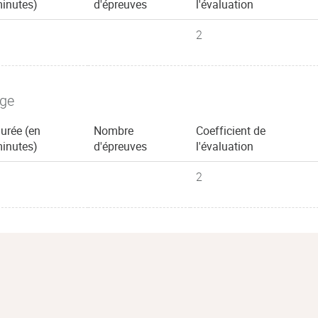
inutes)
d'épreuves
l'évaluation
2
age
urée (en
Nombre
Coefficient de
inutes)
d'épreuves
l'évaluation
2