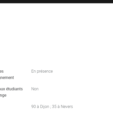
es
En présence
gnement
aux étudiants
Non
ange
90 à Dijon ; 35 à Nevers