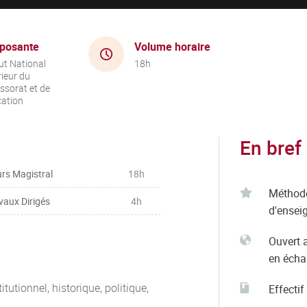
posante
Volume horaire
tut National
18h
ieur du
ssorat et de
cation
En bref
rs Magistral
18h
Méthod
vaux Dirigés
4h
d'ensei
Ouvert 
en éch
tutionnel, historique, politique,
Effectif