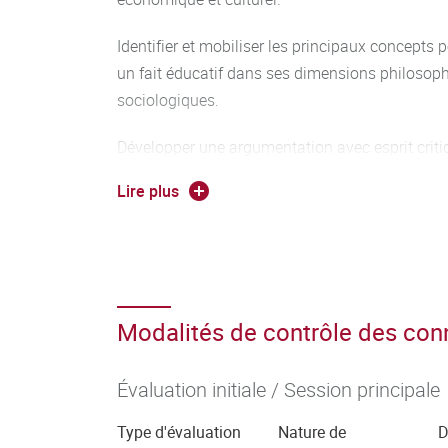
Identifier et mobiliser les principaux concepts p
un fait éducatif dans ses dimensions philoso
sociologiques.
Développer une argumentation avec esprit criti
Lire plus
Se servir aisément des différents registres d’exp
langue française.
Modalités de contrôle des co
Évaluation initiale / Session principale
Type d'évaluation
Nature de
D