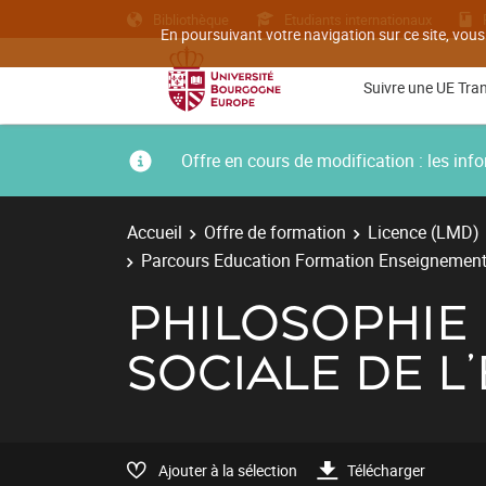
Bibliothèque
Etudiants internationaux
En poursuivant votre navigation sur ce site, vous
Suivre une UE Tra
Offre en cours de modification : les i
Accueil
Offre de formation
Licence (LMD)
Parcours Education Formation Enseignement
PHILOSOPHIE 
SOCIALE DE L
Ajouter à la sélection
Télécharger