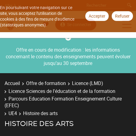
Aller à
En poursuivant votre navigation sur ce
site, vous acceptez l'utilisation de
Accepter
Refuser
cookies à des fins de mesure d'audience
Se connecter
(statistiques anonymes).
Offre en cours de modification : les informations
concernant le contenu des enseignements peuvent évoluer
jusqu’au 30 septembre
Accueil
Offre de formation
Licence (LMD)
Licence Sciences de l'éducation et de la formation
Parcours Education Formation Enseignement Culture
(EFEC)
UE4
Histoire des arts
HISTOIRE DES ARTS