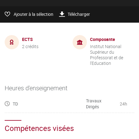
Ajouter à la sélection
Télécharger
ECTS
Composante
2 crédits
Institut National
Supérieur du
Professorat et de
l'Education
Heures d'enseignement
Travaux
TD
24h
Dirigés
Compétences visées