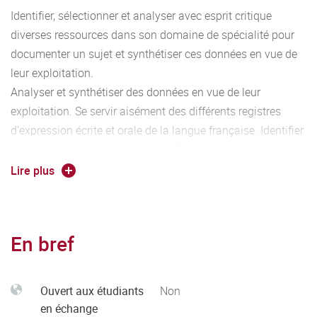
Identifier, sélectionner et analyser avec esprit critique
diverses ressources dans son domaine de spécialité pour
documenter un sujet et synthétiser ces données en vue de
leur exploitation.
Analyser et synthétiser des données en vue de leur
exploitation. Se servir aisément des différents registres
d’expression écrite et orale de la langue française. Identifier
le processus de production, de diffusion et de valorisation
des savoirs.
Lire plus
En bref
Ouvert aux étudiants
Non
en échange