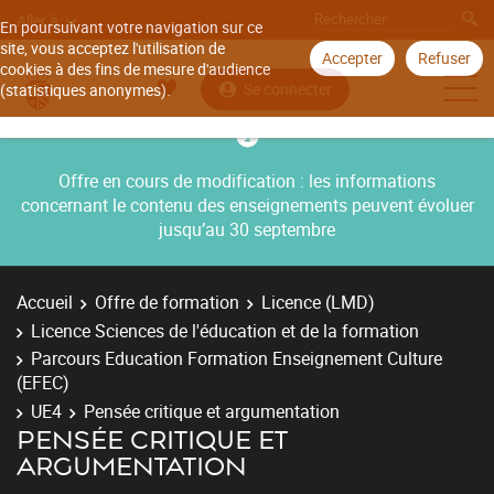
Aller à
En poursuivant votre navigation sur ce
site, vous acceptez l'utilisation de
Accepter
Refuser
cookies à des fins de mesure d'audience
Se connecter
(statistiques anonymes).
Offre en cours de modification : les informations
concernant le contenu des enseignements peuvent évoluer
jusqu’au 30 septembre
Accueil
Offre de formation
Licence (LMD)
Licence Sciences de l'éducation et de la formation
Parcours Education Formation Enseignement Culture
(EFEC)
UE4
Pensée critique et argumentation
PENSÉE CRITIQUE ET
ARGUMENTATION