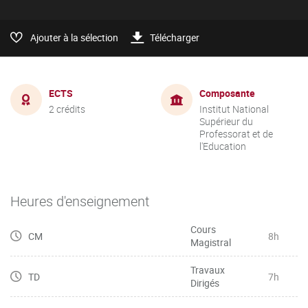
Ajouter à la sélection
Télécharger
ECTS
Composante
2 crédits
Institut National
Supérieur du
Professorat et de
l'Education
Heures d'enseignement
Cours
CM
8h
Magistral
Travaux
TD
7h
Dirigés