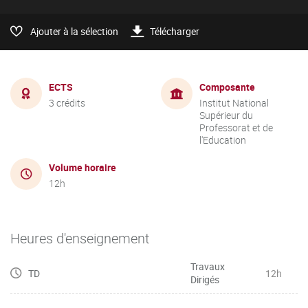
Ajouter à la sélection
Télécharger
ECTS
Composante
3 crédits
Institut National
Supérieur du
Professorat et de
l'Education
Volume horaire
12h
Heures d'enseignement
Travaux
TD
12h
Dirigés