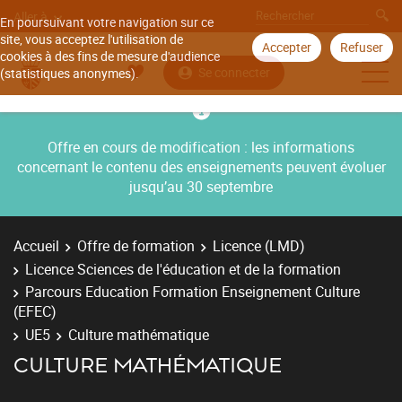
Aller à
En poursuivant votre navigation sur ce
site, vous acceptez l'utilisation de
Accepter
Refuser
cookies à des fins de mesure d'audience
Se connecter
(statistiques anonymes).
Offre en cours de modification : les informations
concernant le contenu des enseignements peuvent évoluer
jusqu’au 30 septembre
Accueil
Offre de formation
Licence (LMD)
Licence Sciences de l'éducation et de la formation
Parcours Education Formation Enseignement Culture
(EFEC)
UE5
Culture mathématique
CULTURE MATHÉMATIQUE