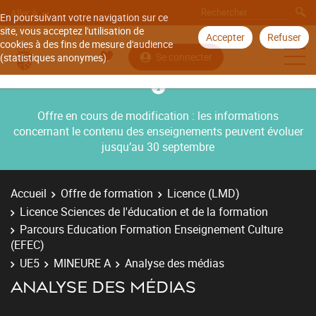
Aller à
En poursuivant votre navigation sur ce
site, vous acceptez l'utilisation de
Accepter
Refuser
cookies à des fins de mesure d'audience
Se connecter
(statistiques anonymes).
Offre en cours de modification : les informations
concernant le contenu des enseignements peuvent évoluer
jusqu’au 30 septembre
Accueil
Offre de formation
Licence (LMD)
Licence Sciences de l'éducation et de la formation
Parcours Education Formation Enseignement Culture
(EFEC)
UE5
MINEURE A
Analyse des médias
ANALYSE DES MÉDIAS