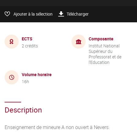
Ajouter à la sélection
Télécharger
ECTS
Composante
2 crédits
Institut National
Supérieur du
Professorat et de
l'Education
Volume horaire
16h
Description
Enseignement de mineure A non ouvert à Nevers.