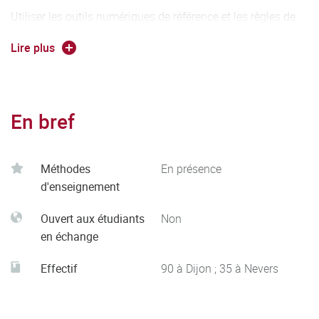
Utiliser les outils numériques de référence et les règles de
sécurité informatique pour acquérir, traiter, produire et
Lire plus
diffuser de l’information ainsi que pour collaborer en interne
et en externe.
Identifier, sélectionner et analyser avec esprit critique
En bref
diverses ressources dans son domaine de spécialité pour
documenter un sujet et synthétiser ces données en vue de
leur exploitation.
Méthodes
En présence
d'enseignement
Développer une argumentation avec esprit critique.
Ouvert aux étudiants
Non
Identifier le processus de production, de diffusion et de
en échange
valorisation des savoirs.
Effectif
90 à Dijon ; 35 à Nevers