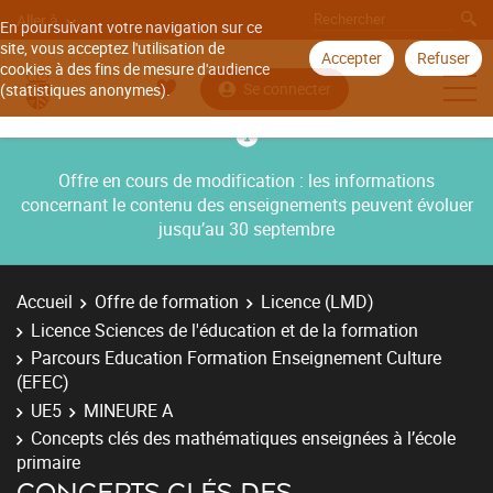
Aller à
En poursuivant votre navigation sur ce
site, vous acceptez l'utilisation de
Accepter
Refuser
cookies à des fins de mesure d'audience
Se connecter
(statistiques anonymes).
Offre en cours de modification : les informations
concernant le contenu des enseignements peuvent évoluer
jusqu’au 30 septembre
Accueil
Offre de formation
Licence (LMD)
Licence Sciences de l'éducation et de la formation
Parcours Education Formation Enseignement Culture
(EFEC)
UE5
MINEURE A
Concepts clés des mathématiques enseignées à l’école
primaire
CONCEPTS CLÉS DES