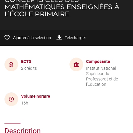
MATHÉMATIQUES ENSEIGNÉES À
L’ÉCOLE PRIMAIRE
Ajouter à la sélection
Télécharger
ECTS
Composante
2 crédits
Institut National
Supérieur du
Professorat et de
l'Education
Volume horaire
16h
Description