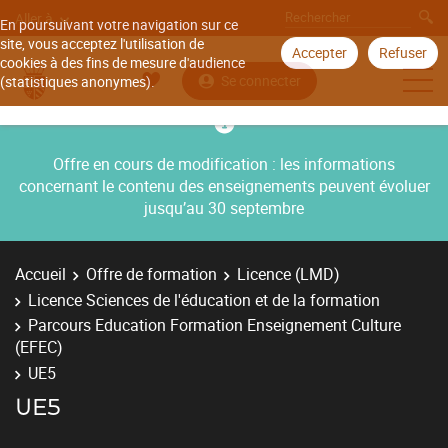
Aller à
En poursuivant votre navigation sur ce
site, vous acceptez l'utilisation de
Accepter
Refuser
cookies à des fins de mesure d'audience
Se connecter
(statistiques anonymes).
Offre en cours de modification : les informations
concernant le contenu des enseignements peuvent évoluer
jusqu’au 30 septembre
Accueil
Offre de formation
Licence (LMD)
Licence Sciences de l'éducation et de la formation
Parcours Education Formation Enseignement Culture
(EFEC)
UE5
UE5