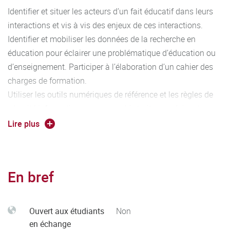
Identifier et situer les acteurs d’un fait éducatif dans leurs
interactions et vis à vis des enjeux de ces interactions.
Identifier et mobiliser les données de la recherche en
éducation pour éclairer une problématique d’éducation ou
d’enseignement. Participer à l’élaboration d’un cahier des
charges de formation.
Utiliser les outils numériques de référence et les règles de
sécurité informatique pour acquérir, traiter, produire et
diffuser de l’information ainsi que pour collaborer en interne
Lire plus
et en externe.
Identifier, sélectionner et analyser avec esprit critique
diverses ressources dans son domaine de spécialité pour
En bref
documenter un sujet et synthétiser ces données en vue de
leur exploitation. Développer une argumentation avec esprit
critique. Situer son rôle et sa mission au sein d'une
Ouvert aux étudiants
Non
organisation pour s’adapter et prendre des initiatives.
en échange