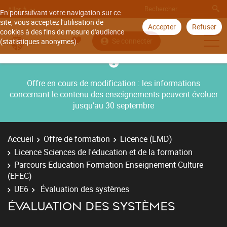
Aller à
En poursuivant votre navigation sur ce
site, vous acceptez l'utilisation de
Accepter
Refuser
cookies à des fins de mesure d'audience
Se connecter
(statistiques anonymes).
Offre en cours de modification : les informations
concernant le contenu des enseignements peuvent évoluer
jusqu’au 30 septembre
Accueil
Offre de formation
Licence (LMD)
Licence Sciences de l'éducation et de la formation
Parcours Education Formation Enseignement Culture
(EFEC)
UE6
Évaluation des systèmes
ÉVALUATION DES SYSTÈMES