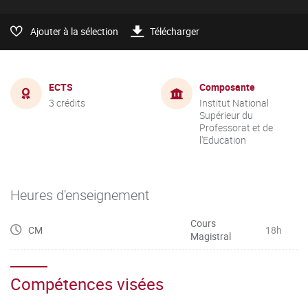
Ajouter à la sélection
Télécharger
ECTS
Composante
3 crédits
Institut National
Supérieur du
Professorat et de
l'Education
Heures d'enseignement
Cours
CM
18h
Magistral
Compétences visées