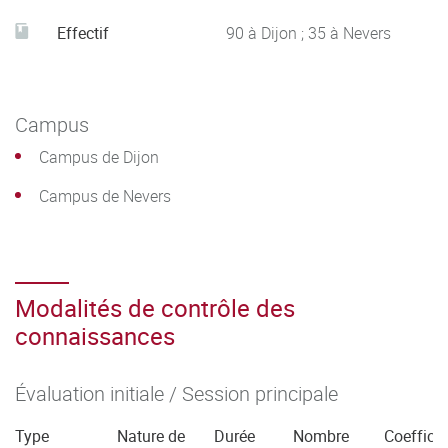
Respecter les principes d’éthique, de déontologie et de
responsabilité environnementale. Analyser ses actions en
Effectif
90 à Dijon ; 35 à Nevers
situation professionnelle, s’autoévaluer pour améliorer sa
pratique.
Campus
Campus de Dijon
Campus de Nevers
Modalités de contrôle des
connaissances
Évaluation initiale / Session principale
Type
Nature de
Durée
Nombre
Coefficie