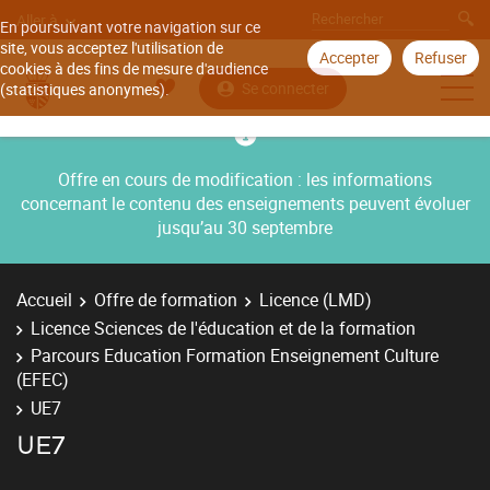
Aller à
En poursuivant votre navigation sur ce
site, vous acceptez l'utilisation de
Accepter
Refuser
cookies à des fins de mesure d'audience
Se connecter
(statistiques anonymes).
Offre en cours de modification : les informations
concernant le contenu des enseignements peuvent évoluer
jusqu’au 30 septembre
Accueil
Offre de formation
Licence (LMD)
Licence Sciences de l'éducation et de la formation
Parcours Education Formation Enseignement Culture
(EFEC)
UE7
UE7