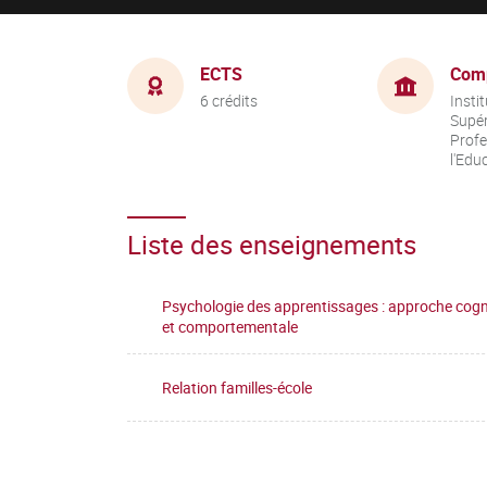
ECTS
Com
6 crédits
Insti
Supér
Profe
l'Edu
Liste des enseignements
Psychologie des apprentissages : approche cogn
et comportementale
Relation familles-école