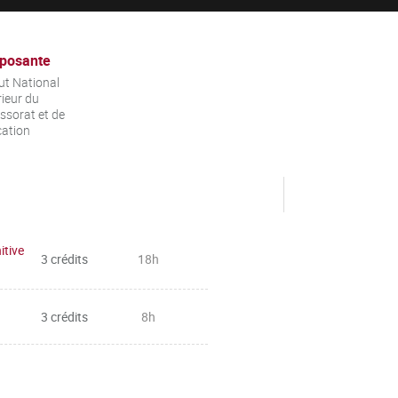
posante
tut National
ieur du
ssorat et de
cation
itive
3 crédits
18h
3 crédits
8h