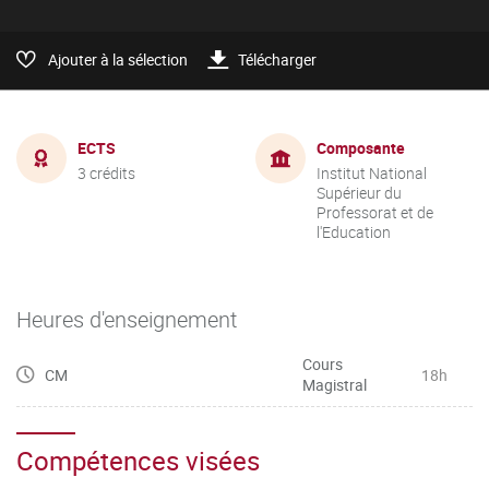
Ajouter à la sélection
Télécharger
ECTS
Composante
3 crédits
Institut National
Supérieur du
Professorat et de
l'Education
Heures d'enseignement
Cours
CM
18h
Magistral
Compétences visées