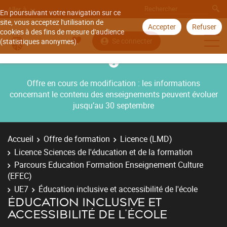
Aller à
En poursuivant votre navigation sur ce
site, vous acceptez l'utilisation de
Accepter
Refuser
cookies à des fins de mesure d'audience
Se connecter
(statistiques anonymes).
Offre en cours de modification : les informations
concernant le contenu des enseignements peuvent évoluer
jusqu’au 30 septembre
Accueil
Offre de formation
Licence (LMD)
Licence Sciences de l'éducation et de la formation
Parcours Education Formation Enseignement Culture
(EFEC)
UE7
Éducation inclusive et accessibilité de l'école
ÉDUCATION INCLUSIVE ET
ACCESSIBILITÉ DE L'ÉCOLE