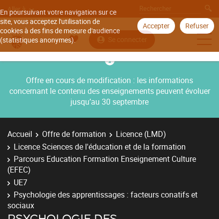
Aller à
En poursuivant votre navigation sur ce
site, vous acceptez l'utilisation de
Accepter
Refuser
cookies à des fins de mesure d'audience
Se connecter
(statistiques anonymes).
Offre en cours de modification : les informations
concernant le contenu des enseignements peuvent évoluer
jusqu’au 30 septembre
Accueil
Offre de formation
Licence (LMD)
Licence Sciences de l'éducation et de la formation
Parcours Education Formation Enseignement Culture
(EFEC)
UE7
Psychologie des apprentissages : facteurs conatifs et
sociaux
PSYCHOLOGIE DES