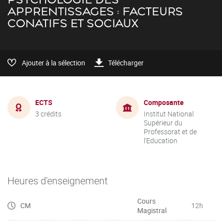
APPRENTISSAGES : FACTEURS
CONATIFS ET SOCIAUX
Ajouter à la sélection
Télécharger
ECTS
Composante
3 crédits
Institut National
Supérieur du
Professorat et de
l'Education
Heures d'enseignement
Cours
CM
12h
Magistral