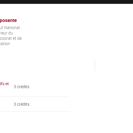
posante
tut National
ieur du
ssorat et de
cation
fs et
3 crédits
3 crédits