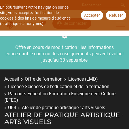
Aller à
En poursuivant votre navigation sur ce
site, vous acceptez l'utilisation de
Accepter
Refuser
cookies à des fins de mesure d'audience
Se connecter
(statistiques anonymes).
Offre en cours de modification : les informations
concernant le contenu des enseignements peuvent évoluer
jusqu’au 30 septembre
Accueil
Offre de formation
Licence (LMD)
Licence Sciences de l'éducation et de la formation
Parcours Education Formation Enseignement Culture
(EFEC)
UE8
Atelier de pratique artistique : arts visuels
ATELIER DE PRATIQUE ARTISTIQUE :
ARTS VISUELS