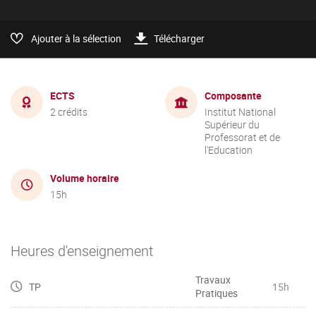
Ajouter à la sélection
Télécharger
ECTS
Composante
2 crédits
Institut National
Supérieur du
Professorat et de
l'Education
Volume horaire
15h
Heures d'enseignement
Travaux
TP
15h
Pratiques