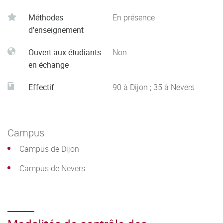
valorisation des savoirs.
Méthodes
En présence
Analyser ses actions en situation professionnelle,
d'enseignement
s’autoévaluer pour améliorer sa pratique.
Ouvert aux étudiants
Non
en échange
Effectif
90 à Dijon ; 35 à Nevers
Campus
Campus de Dijon
Campus de Nevers