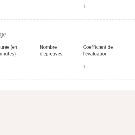
1
age
urée (en
Nombre
Coefficient de
inutes)
d'épreuves
l'évaluation
1