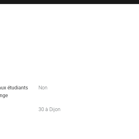
aux étudiants
Non
ange
30 à Dijon