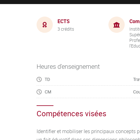
ECTS
Com
3 crédits
Insti
Supér
Profe
l'Edu
Heures d'enseignement
TD
Tra
CM
Cou
Compétences visées
Identifier et mobiliser les principaux concepts 
un fait éducatif dans ses dimensions philosop