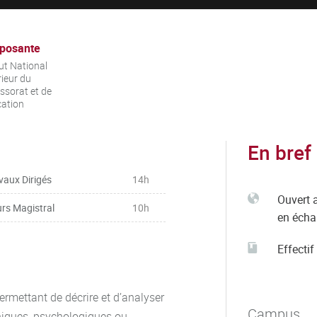
posante
tut National
ieur du
ssorat et de
cation
En bref
vaux Dirigés
14h
Ouvert 
rs Magistral
10h
en éch
Effectif
permettant de décrire et d’analyser
Campus
hiques, psychologiques ou