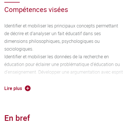
Compétences visées
Identifier et mobiliser les principaux concepts permettant
de décrire et d’analyser un fait éducatif dans ses
dimensions philosophiques, psychologiques ou
sociologiques.
Identifier et mobiliser les données de la recherche en
éducation pour éclairer une problématique d’éducation ou
d’enseignement. Développer une argumentation avec esprit
critique.
Se servir aisément des différents registres d’expression
Lire plus
écrite et orale de la langue française.
En bref