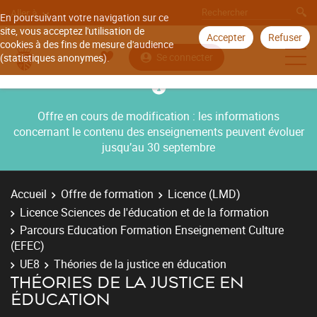
Aller à
En poursuivant votre navigation sur ce
site, vous acceptez l'utilisation de
Accepter
Refuser
cookies à des fins de mesure d'audience
Se connecter
(statistiques anonymes).
Offre en cours de modification : les informations
concernant le contenu des enseignements peuvent évoluer
jusqu’au 30 septembre
Accueil
Offre de formation
Licence (LMD)
Licence Sciences de l'éducation et de la formation
Parcours Education Formation Enseignement Culture
(EFEC)
UE8
Théories de la justice en éducation
THÉORIES DE LA JUSTICE EN
ÉDUCATION