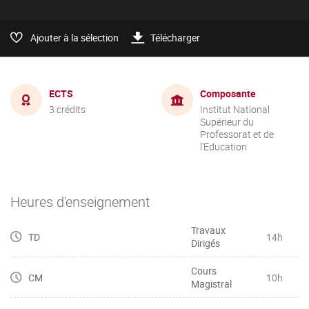
Ajouter à la sélection
Télécharger
ECTS
Composante
3 crédits
Institut National
Supérieur du
Professorat et de
l'Education
Heures d'enseignement
Travaux
TD
14h
Dirigés
Cours
CM
10h
Magistral