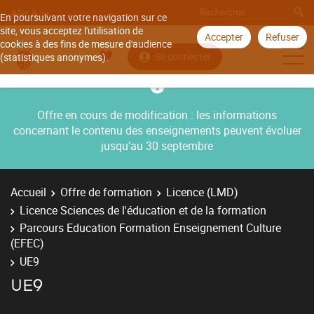
Aller à
En poursuivant votre navigation sur ce
site, vous acceptez l'utilisation de
Accepter
Refuser
cookies à des fins de mesure d'audience
Se connecter
(statistiques anonymes).
Offre en cours de modification : les informations
concernant le contenu des enseignements peuvent évoluer
jusqu’au 30 septembre
Accueil
Offre de formation
Licence (LMD)
Licence Sciences de l'éducation et de la formation
Parcours Education Formation Enseignement Culture
(EFEC)
UE9
UE9