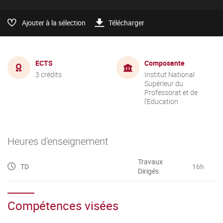
Ajouter à la sélection
Télécharger
ECTS
Composante
3 crédits
Institut National
Supérieur du
Professorat et de
l'Education
Heures d'enseignement
Travaux
TD
16h
Dirigés
Compétences visées