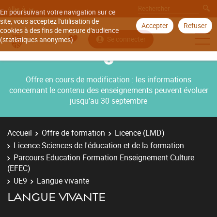
Aller à
En poursuivant votre navigation sur ce
site, vous acceptez l'utilisation de
Accepter
Refuser
cookies à des fins de mesure d'audience
Se connecter
(statistiques anonymes).
Offre en cours de modification : les informations
concernant le contenu des enseignements peuvent évoluer
jusqu’au 30 septembre
Accueil
Offre de formation
Licence (LMD)
Licence Sciences de l'éducation et de la formation
Parcours Education Formation Enseignement Culture
(EFEC)
UE9
Langue vivante
LANGUE VIVANTE