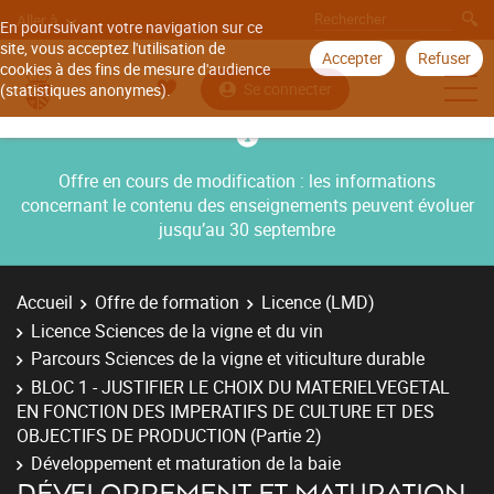
Aller à
En poursuivant votre navigation sur ce
site, vous acceptez l'utilisation de
Accepter
Refuser
cookies à des fins de mesure d'audience
Se connecter
(statistiques anonymes).
Offre en cours de modification : les informations
concernant le contenu des enseignements peuvent évoluer
jusqu’au 30 septembre
Accueil
Offre de formation
Licence (LMD)
Licence Sciences de la vigne et du vin
Parcours Sciences de la vigne et viticulture durable
BLOC 1 - JUSTIFIER LE CHOIX DU MATERIELVEGETAL
EN FONCTION DES IMPERATIFS DE CULTURE ET DES
OBJECTIFS DE PRODUCTION (Partie 2)
Développement et maturation de la baie
DÉVELOPPEMENT ET MATURATION