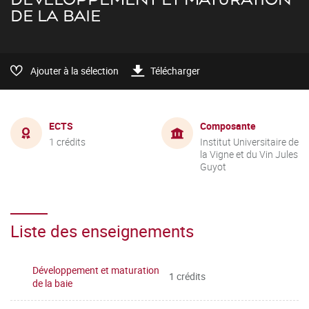
DE LA BAIE
Ajouter à la sélection
Télécharger
ECTS
Composante
1 crédits
Institut Universitaire de
la Vigne et du Vin Jules
Guyot
Liste des enseignements
Développement et maturation
1 crédits
de la baie