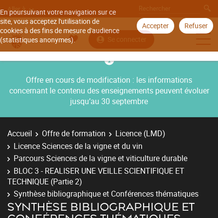
Aller à
En poursuivant votre navigation sur ce
site, vous acceptez l'utilisation de
Accepter
Refuser
cookies à des fins de mesure d'audience
Se connecter
(statistiques anonymes).
Offre en cours de modification : les informations
concernant le contenu des enseignements peuvent évoluer
jusqu’au 30 septembre
Accueil
Offre de formation
Licence (LMD)
Licence Sciences de la vigne et du vin
Parcours Sciences de la vigne et viticulture durable
BLOC 3 - REALISER UNE VEILLE SCIENTIFIQUE ET
TECHNIQUE (Partie 2)
Synthèse bibliographique et Conférences thématiques
SYNTHÈSE BIBLIOGRAPHIQUE ET