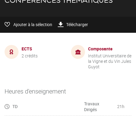
CONFÉRENCES THÉMATIQUES
Ajouter à la sélection
Télécharger
ECTS
Composante
2 crédits
Institut Universitaire de
la Vigne et du Vin Jules
Guyot
Heures d'enseignement
Travaux
TD
21h
Dirigés